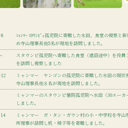
～8
ﾐｬﾝﾏｰ ｽﾀｳﾝﾋﾟｪ孤児院に寄贈した水田、食堂の視察と
め寺山理事長他5名が現地を訪問しました。
1〜
スタウンピ孤児院へ寄贈した食堂（建設途中）を役員
を訪問し視察しました
〜12
ミャンマー ヤンゴンの孤児院に寄贈した水田の現状
寺山理事長他８名が現地を訪問しました。
ミャンマーのスタウンピ僧院孤児院へ水田（30エーカ
しました。
〜14
ミャンマー ガ・タン・ガウン村の小・中学校を寺山
所理事が訪問し机・椅子等を寄贈しました。