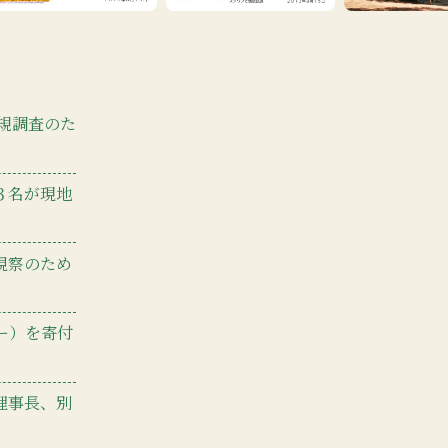
新規調査のた
３名が現地
視察のため
ー）を寄付
理事長、別