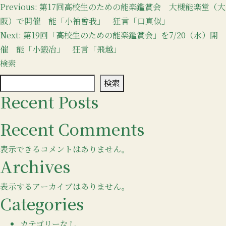
投
Previous:
第17回高校生のための能楽鑑賞会 大槻能楽堂（大
阪）で開催 能「小袖曾我」 狂言「口真似」
稿
Next:
第19回「高校生のための能楽鑑賞会」を7/20（水）開
ナ
催 能「小鍛冶」 狂言「飛越」
ビ
検索
ゲ
検索
Recent Posts
ー
シ
Recent Comments
ョ
表示できるコメントはありません。
ン
Archives
表示するアーカイブはありません。
Categories
カテゴリーなし