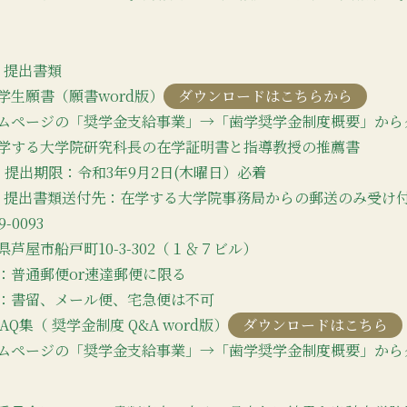
）提出書類
学生願書（願書word版）
ダウンロードはこちらから
ムページの「奨学金支給事業」→「歯学奨学金制度概要」から
学する大学院研究科長の在学証明書と指導教授の推薦書
）提出期限：令和3年9月2日(木曜日）必着
）提出書類送付先：在学する大学院事務局からの郵送のみ受け
9-0093
県芦屋市船戸町10-3-302（１＆７ビル）
：普通郵便or速達郵便に限る
：書留、メール便、宅急便は不可
 FAQ集（ 奨学金制度 Q&A word版）
ダウンロードはこちら
ムページの「奨学金支給事業」→「歯学奨学金制度概要」から