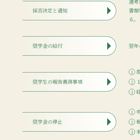
選考
採否決定と通知
書類
る。
奨学金の給付
翌年
奨学生の報告義務事項
奨学金の停止