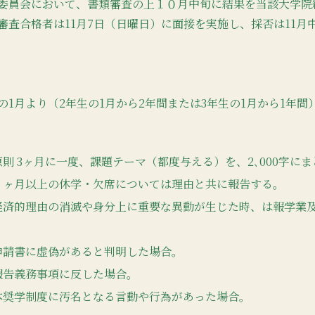
委員会において、書類審査の上１０月中旬に結果を当該大学院
審査合格者は11月7日（日曜日）に面接を実施し、採否は11月
の1月より（2年生の1月から2年間または3年生の1月から1年
原則 3ヶ月に一度、課題テーマ（都度与える）を、2､000字に
１ヶ月以上の休学・欠席については理由と共に報告する。
経済的理由の消滅や身分上に重要な異動が生じた時、は報学業
申請書に虚偽があると判明した場合。
報告義務事項に反した場合。
本奨学制度に汚名となる言動や行為があった場合。