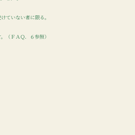
受けていない者に限る。
す。（ＦＡＱ．６参照）
。