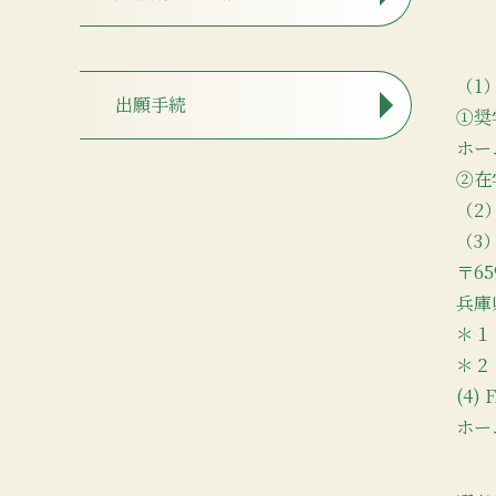
（1
出願手続
①奨
ホー
②在
（2
（3
〒65
兵庫
＊１
＊２
(4)
ホー